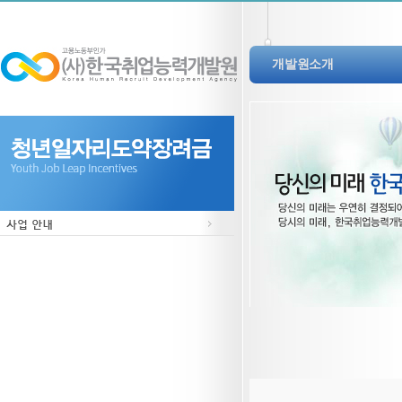
개발원소개
인사말
설립목적/비전/CI
회사연혁
조직도
오시는길