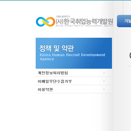
개
인
설립
회
조
오