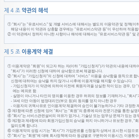
① "회사"는 "유료서비스" 및 개별 서비스에 대해서는 별도의 이용약관 및 정책(이하
해당 내용이 이 약관과 상충할 경우에는 "유료서비스약관 등"이 우선하여 적용됩
② 이 약관에서 정하지 아니한 사항이나 해석에 대해서는 "유료서비스약관 등" 및 
① 이용계약은 "회원"이 되고자 하는 자(이하 "가입신청자")가 약관의 내용에 대
"회사"가 이러한 신청에 대하여 승낙함으로써 체결됩니다.
② "회사"는 "가입신청자"의 신청에 대하여 "서비스" 이용을 승낙함을 원칙으로 합니
신청에 대하여는 승낙을 하지 않거나 사후에 이용계약을 해지할 수 있습니다.
- 가입신청자가 이 약관에 의하여 이전에 회원자격을 상실한 적이 있는 경우, 단 "
에는 예외로 함.
- 실명이 아니거나 타인의 명의를 이용한 경우 허위의 정보를 기재하거나, "회사"
- 14세 미만 아동이 법정대리인(부모 등)의 동의를 얻지 아니한 경우
- 이용자의 귀책사유로 인이용계약 체결하여 승인이 불가능하거나 기타 규정한 
③ 제1항에 따른 신청에 있어 "회사"는 "회원"의 종류에 따라 전문기관을 통한 실
④ "회사"는 서비스관련설비의 여유가 없거나, 기술상 또는 업무상 문제가 있는 경
⑤ 제2항과 제4항에 따라 회원가입신청의 승낙을 하지 아니하거나 유보한 경우, 
알리도록 합니다.
⑥ 이용계약의 성립 시기는 "회사"가 가입완료를 신청절차 상에서 표시한 시점으로
⑦ "회사"는 "회원"에 대해 회사정책에 따라 등급별로 구분하여 이용시간, 이용횟수