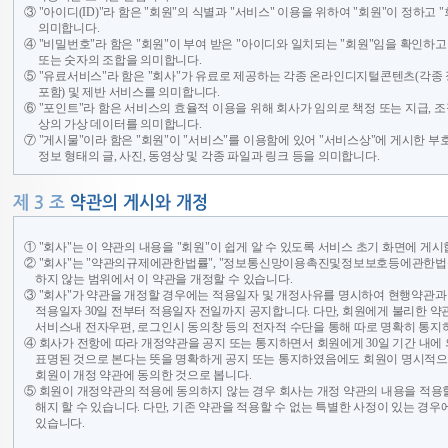
③ "아이디(ID)"라 함은 "회원"의 식별과 "서비스" 이용을 위하여 "회원"이 정하
의미합니다.
④ "비밀번호"라 함은 "회원"이 부여 받은 "아이디와 일치되는 "회원"임을 확인하고
또는 숫자의 조합을 의미합니다.
⑤ "유료서비스"라 함은 "회사"가 유료로 제공하는 각종 온라인디지털콘텐츠(각종 
포함) 및 제반 서비스를 의미합니다.
⑥ "포인트"라 함은 서비스의 효율적 이용을 위해 회사가 임의로 책정 또는 지급, 
상의 가상 데이터를 의미합니다.
⑦ "게시물"이라 함은 "회원"이 "서비스"를 이용함에 있어 "서비스상"에 게시
정보 형태의 글, 사진, 동영상 및 각종 파일과 링크 등을 의미합니다.
① "회사"는 이 약관의 내용을 "회원"이 쉽게 알 수 있도록 서비스 초기 화면에 게시
② "회사"는 "약관의규제에관한법률", "정보통신망이용촉진및정보보호등에관한법률(
하지 않는 범위에서 이 약관을 개정할 수 있습니다.
③ "회사"가 약관을 개정할 경우에는 적용일자 및 개정사유를 명시하여 현행약관과
적용일자 30일 전부터 적용일자 전일까지 공지합니다. 다만, 회원에게 불리한 약
서비스내 전자우편, 로그인시 동의창 등의 전자적 수단을 통해 따로 명확히 통지
④ 회사가 전항에 따라 개정약관을 공지 또는 통지하면서 회원에게 30일 기간 내
표명된 것으로 본다는 뜻을 명확하게 공지 또는 통지하였음에도 회원이 명시적으
회원이 개정 약관에 동의한 것으로 봅니다.
⑤ 회원이 개정약관의 적용에 동의하지 않는 경우 회사는 개정 약관의 내용을 적용할
해지 할 수 있습니다. 다만, 기존 약관을 적용할 수 없는 특별한 사정이 있는 경우
있습니다.